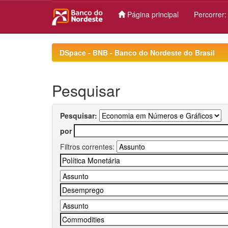
Página principal
Percorrer
Skip
navigation
DSpace - BNB - Banco do Nordeste do Brasil
Pesquisar
Pesquisar:
por
Filtros correntes: