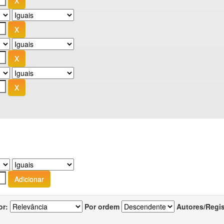
or:
Por ordem
Autores/Regi