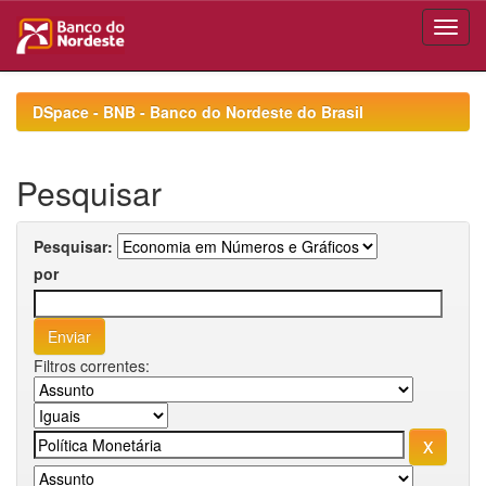
Skip
navigation
DSpace - BNB - Banco do Nordeste do Brasil
Pesquisar
Pesquisar:
por
Filtros correntes: