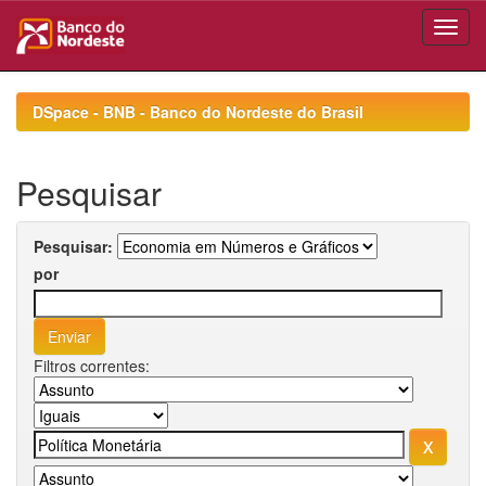
Skip
navigation
DSpace - BNB - Banco do Nordeste do Brasil
Pesquisar
Pesquisar:
por
Filtros correntes: