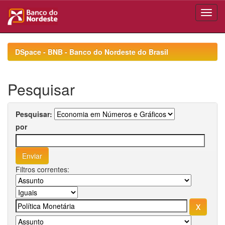
Skip
navigation
DSpace - BNB - Banco do Nordeste do Brasil
Pesquisar
Pesquisar:
por
Filtros correntes: