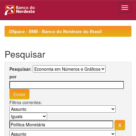
Skip
navigation
DSpace - BNB - Banco do Nordeste do Brasil
Pesquisar
Pesquisar:
por
Filtros correntes: