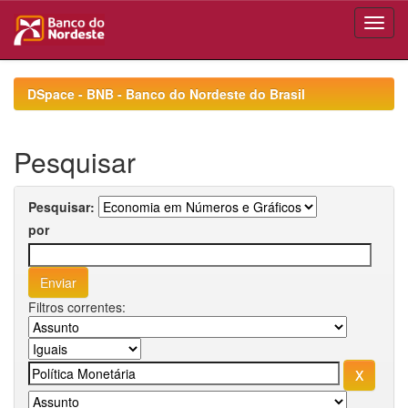
Skip
navigation
DSpace - BNB - Banco do Nordeste do Brasil
Pesquisar
Pesquisar:
por
Filtros correntes: