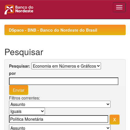
Skip
navigation
DSpace - BNB - Banco do Nordeste do Brasil
Pesquisar
Pesquisar:
por
Filtros correntes: