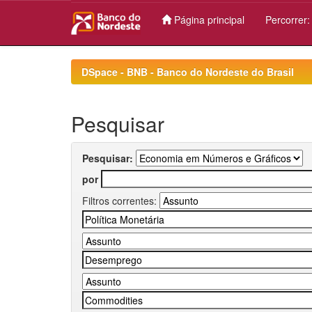
Página principal
Percorrer
Skip
navigation
DSpace - BNB - Banco do Nordeste do Brasil
Pesquisar
Pesquisar:
por
Filtros correntes: