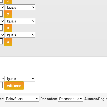
or:
Por ordem
Autores/Regi