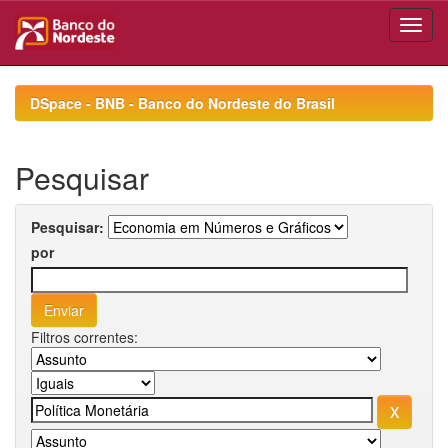
Skip
navigation
DSpace - BNB - Banco do Nordeste do Brasil
Pesquisar
Pesquisar:
por
Filtros correntes: