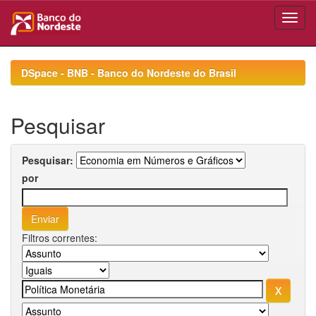
Skip
navigation
DSpace - BNB - Banco do Nordeste do Brasil
Pesquisar
Pesquisar:
por
Filtros correntes: