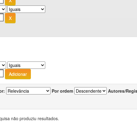
or:
Por ordem
Autores/Regi
quisa não produziu resultados.