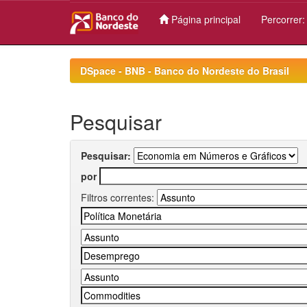
Página principal
Percorrer
Skip
navigation
DSpace - BNB - Banco do Nordeste do Brasil
Pesquisar
Pesquisar:
por
Filtros correntes: