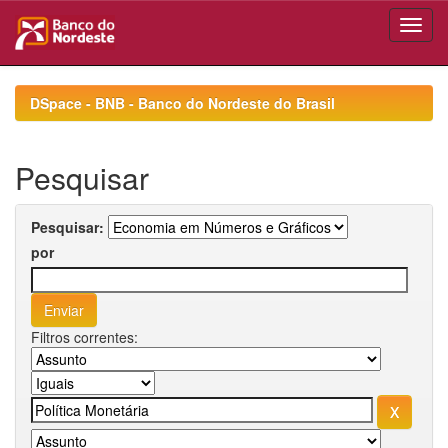
Skip
navigation
DSpace - BNB - Banco do Nordeste do Brasil
Pesquisar
Pesquisar:
por
Filtros correntes: