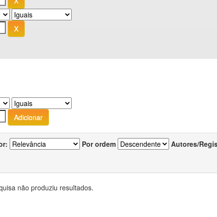
or:
Por ordem
Autores/Regi
quisa não produziu resultados.