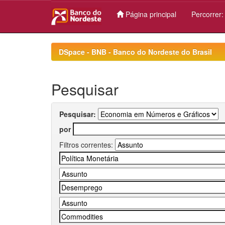
Página principal
Percorrer
Skip
navigation
DSpace - BNB - Banco do Nordeste do Brasil
Pesquisar
Pesquisar:
por
Filtros correntes: