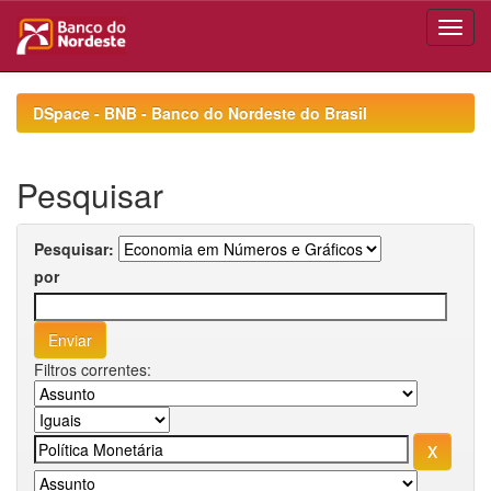
Skip
navigation
DSpace - BNB - Banco do Nordeste do Brasil
Pesquisar
Pesquisar:
por
Filtros correntes: