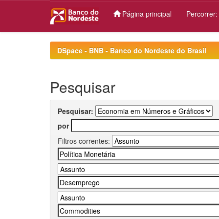
Página principal
Percorrer
Skip
navigation
DSpace - BNB - Banco do Nordeste do Brasil
Pesquisar
Pesquisar:
por
Filtros correntes: