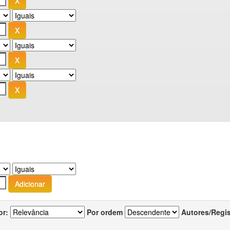
or:
Por ordem
Autores/Regi