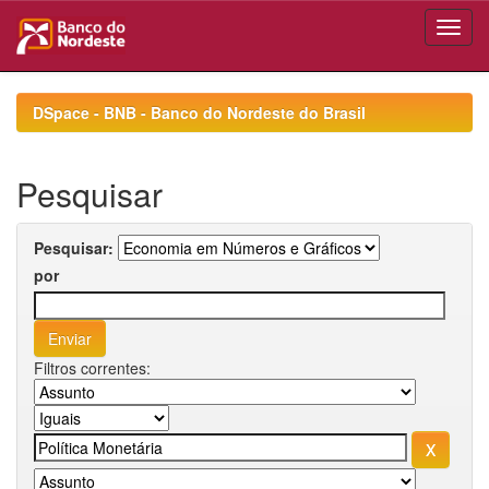
Skip
navigation
DSpace - BNB - Banco do Nordeste do Brasil
Pesquisar
Pesquisar:
por
Filtros correntes: