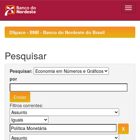
Skip
navigation
DSpace - BNB - Banco do Nordeste do Brasil
Pesquisar
Pesquisar:
por
Filtros correntes: