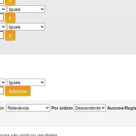
or:
Por ordem
Autores/Regi
quisa não produziu resultados.