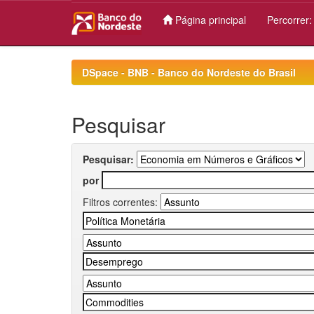
Página principal
Percorrer
Skip
navigation
DSpace - BNB - Banco do Nordeste do Brasil
Pesquisar
Pesquisar:
por
Filtros correntes: