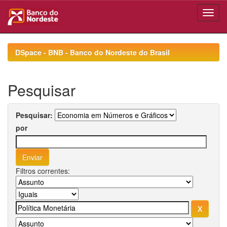
Skip
navigation
DSpace - BNB - Banco do Nordeste do Brasil
Pesquisar
Pesquisar:
por
Filtros correntes: