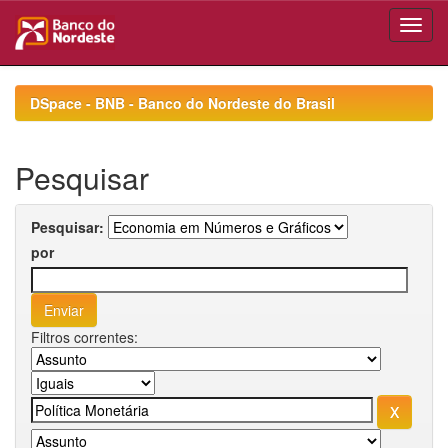
Skip
navigation
DSpace - BNB - Banco do Nordeste do Brasil
Pesquisar
Pesquisar:
por
Filtros correntes: