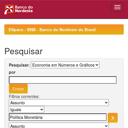
Skip
navigation
DSpace - BNB - Banco do Nordeste do Brasil
Pesquisar
Pesquisar:
por
Filtros correntes: