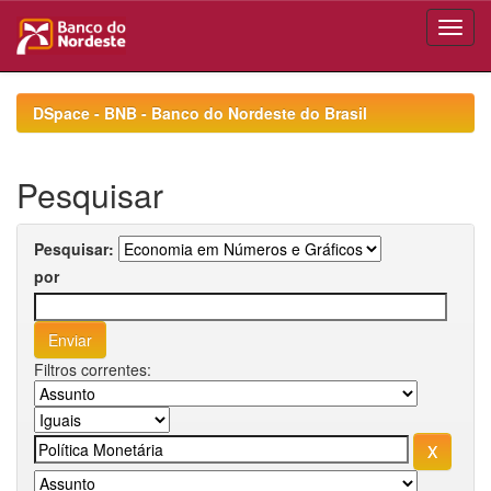
Skip
navigation
DSpace - BNB - Banco do Nordeste do Brasil
Pesquisar
Pesquisar:
por
Filtros correntes: