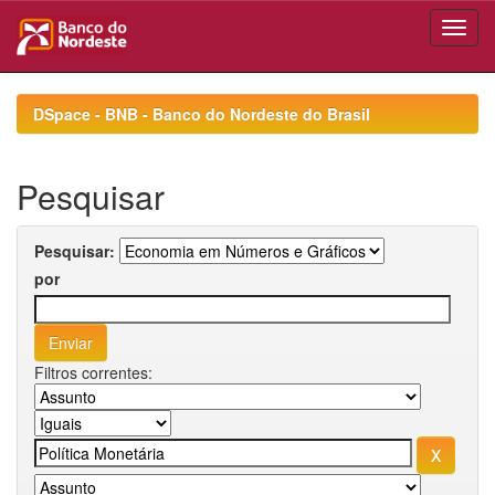
Skip
navigation
DSpace - BNB - Banco do Nordeste do Brasil
Pesquisar
Pesquisar:
por
Filtros correntes: