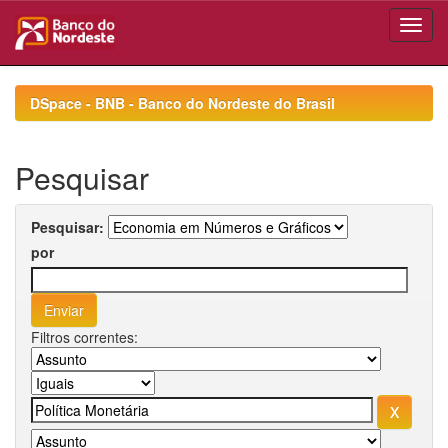
Skip
navigation
DSpace - BNB - Banco do Nordeste do Brasil
Pesquisar
Pesquisar:
por
Filtros correntes: