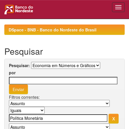
Skip
navigation
DSpace - BNB - Banco do Nordeste do Brasil
Pesquisar
Pesquisar:
por
Filtros correntes: