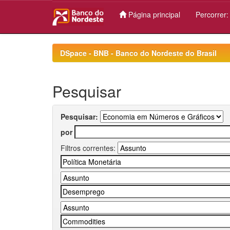
Página principal
Percorrer
Skip
navigation
DSpace - BNB - Banco do Nordeste do Brasil
Pesquisar
Pesquisar:
por
Filtros correntes: