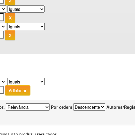
or:
Por ordem
Autores/Regi
quisa não produziu resultados.