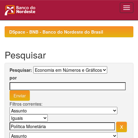
Skip
navigation
DSpace - BNB - Banco do Nordeste do Brasil
Pesquisar
Pesquisar:
por
Filtros correntes: