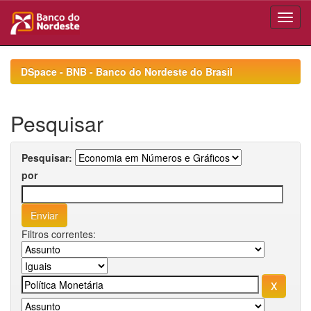
Skip
navigation
DSpace - BNB - Banco do Nordeste do Brasil
Pesquisar
Pesquisar:
por
Filtros correntes: