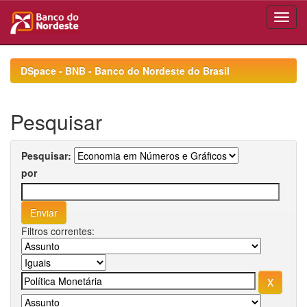
Skip
navigation
DSpace - BNB - Banco do Nordeste do Brasil
Pesquisar
Pesquisar:
por
Filtros correntes: