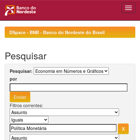
Skip
navigation
DSpace - BNB - Banco do Nordeste do Brasil
Pesquisar
Pesquisar:
por
Filtros correntes: