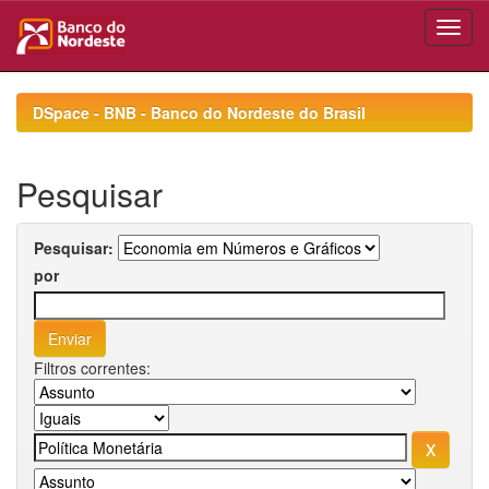
Skip
navigation
DSpace - BNB - Banco do Nordeste do Brasil
Pesquisar
Pesquisar:
por
Filtros correntes: