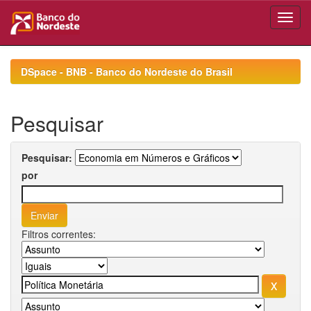
Skip
navigation
DSpace - BNB - Banco do Nordeste do Brasil
Pesquisar
Pesquisar:
por
Filtros correntes: