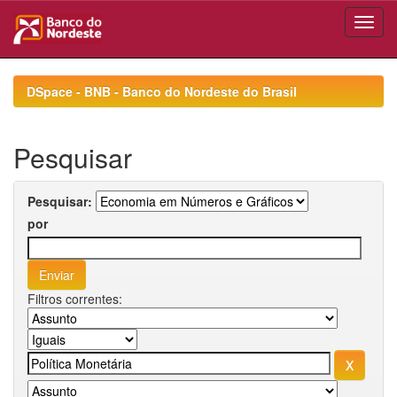
Skip
navigation
DSpace - BNB - Banco do Nordeste do Brasil
Pesquisar
Pesquisar:
por
Filtros correntes: