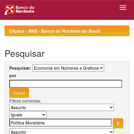
Skip
navigation
DSpace - BNB - Banco do Nordeste do Brasil
Pesquisar
Pesquisar:
por
Filtros correntes: