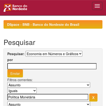
Skip
navigation
DSpace - BNB - Banco do Nordeste do Brasil
Pesquisar
Pesquisar:
por
Filtros correntes: