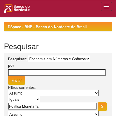
Skip
navigation
DSpace - BNB - Banco do Nordeste do Brasil
Pesquisar
Pesquisar:
por
Filtros correntes: