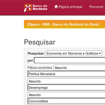
Página principal
Percorrer
Skip
navigation
DSpace - BNB - Banco do Nordeste do Brasil
Pesquisar
Pesquisar:
por
Filtros correntes: