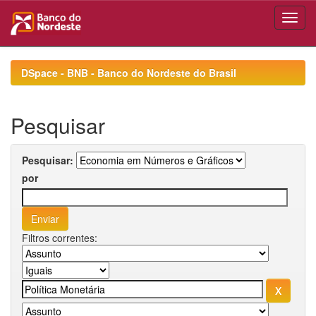
Skip
navigation
DSpace - BNB - Banco do Nordeste do Brasil
Pesquisar
Pesquisar:
por
Filtros correntes: