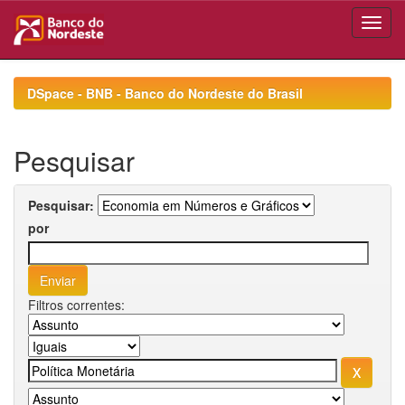
Skip
navigation
DSpace - BNB - Banco do Nordeste do Brasil
Pesquisar
Pesquisar:
por
Filtros correntes: