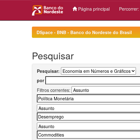
Página principal
Percorrer
Skip
navigation
DSpace - BNB - Banco do Nordeste do Brasil
Pesquisar
Pesquisar:
por
Filtros correntes: