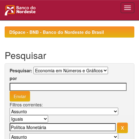
Skip
navigation
DSpace - BNB - Banco do Nordeste do Brasil
Pesquisar
Pesquisar:
por
Filtros correntes: