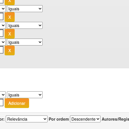
or:
Por ordem
Autores/Regi