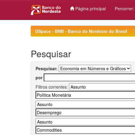
Página principal
Percorrer
Skip
navigation
DSpace - BNB - Banco do Nordeste do Brasil
Pesquisar
Pesquisar:
por
Filtros correntes: