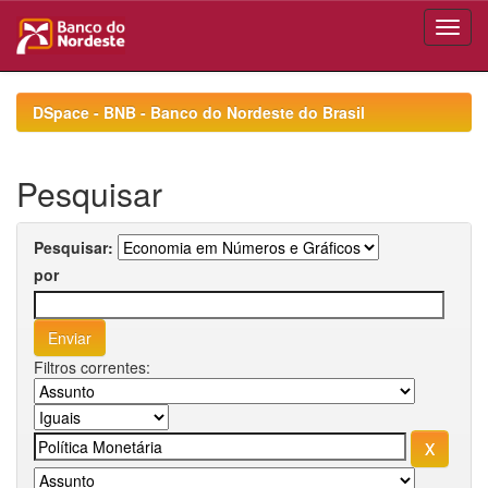
Skip
navigation
DSpace - BNB - Banco do Nordeste do Brasil
Pesquisar
Pesquisar:
por
Filtros correntes: