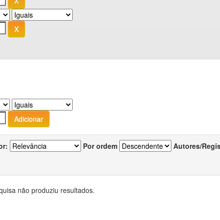
or:
Por ordem
Autores/Regi
quisa não produziu resultados.