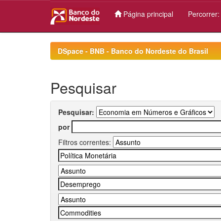
Página principal
Percorrer
Skip
navigation
DSpace - BNB - Banco do Nordeste do Brasil
Pesquisar
Pesquisar:
por
Filtros correntes: