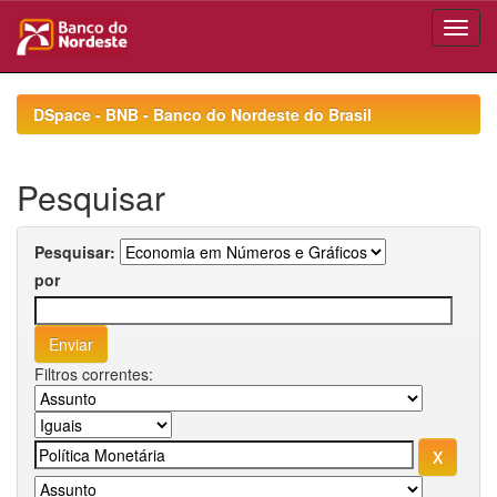
Skip
navigation
DSpace - BNB - Banco do Nordeste do Brasil
Pesquisar
Pesquisar:
por
Filtros correntes: