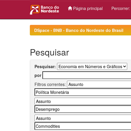
Página principal
Percorrer
Skip
navigation
DSpace - BNB - Banco do Nordeste do Brasil
Pesquisar
Pesquisar:
por
Filtros correntes: