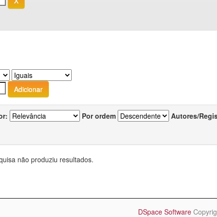
or:
Por ordem
Autores/Regi
quisa não produziu resultados.
DSpace Software
Copyrig