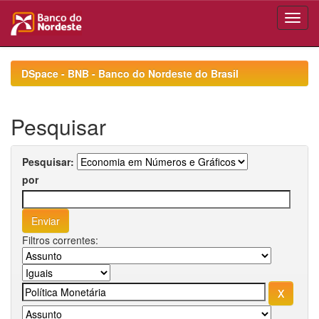
Skip
navigation
DSpace - BNB - Banco do Nordeste do Brasil
Pesquisar
Pesquisar:
por
Filtros correntes: