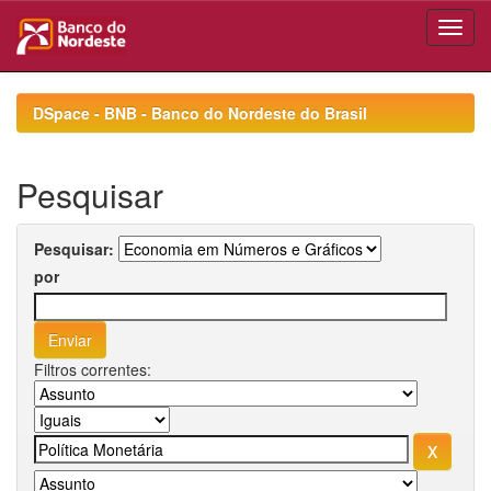
Skip
navigation
DSpace - BNB - Banco do Nordeste do Brasil
Pesquisar
Pesquisar:
por
Filtros correntes: