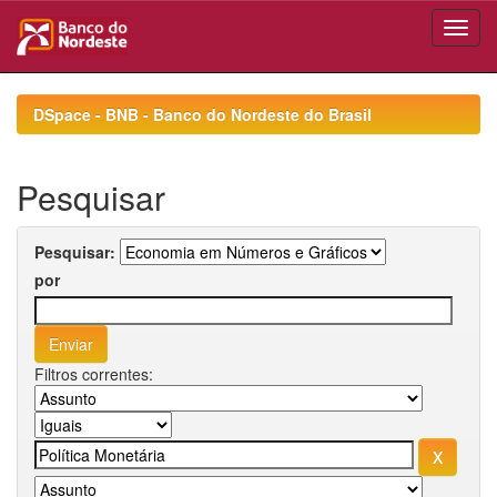
Skip
navigation
DSpace - BNB - Banco do Nordeste do Brasil
Pesquisar
Pesquisar:
por
Filtros correntes: