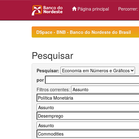
Página principal
Percorrer
Skip
navigation
DSpace - BNB - Banco do Nordeste do Brasil
Pesquisar
Pesquisar:
por
Filtros correntes: