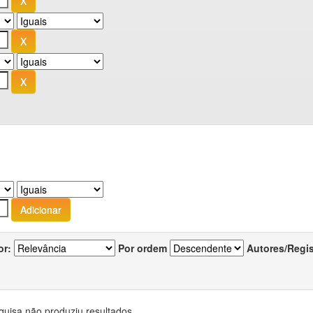
or:
Por ordem
Autores/Regi
quisa não produziu resultados.